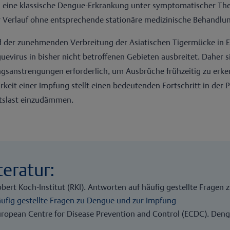
eine klassische Dengue-Erkrankung unter symptomatischer Thera
 Verlauf ohne entsprechende stationäre medizinische Behandlun
 der zunehmenden Verbreitung der Asiatischen Tigermücke in Eu
uevirus in bisher nicht betroffenen Gebieten ausbreitet. Dah
gsanstrengungen erforderlich, um Ausbrüche frühzeitig zu er
rkeit einer Impfung stellt einen bedeutenden Fortschritt in der 
tslast einzudämmen.
teratur:
bert Koch-Institut (RKI). Antworten auf häufig gestellte Fragen
ufig gestellte Fragen zu Dengue und zur Impfung
uropean Centre for Disease Prevention and Control (ECDC). Deng