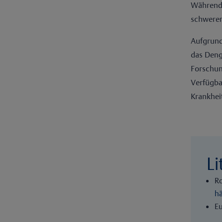
Während 
schwerer
Aufgrund
das Deng
Forschun
Verfügba
Krankhei
Li
Ro
hä
E