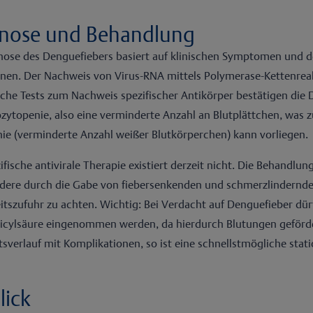
nose und Behandlung
nose des Denguefiebers basiert auf klinischen Symptomen und 
onen. Der Nachweis von Virus-RNA mittels Polymerase-Kettenrea
sche Tests zum Nachweis spezifischer Antikörper bestätigen die D
ytopenie, also eine verminderte Anzahl an Blutplättchen, was 
ie (verminderte Anzahl weißer Blutkörperchen) kann vorliegen.
ifische antivirale Therapie existiert derzeit nicht. Die Behandl
dere durch die Gabe von fiebersenkenden und schmerzlindernde
eitszufuhr zu achten. Wichtig: Bei Verdacht auf Denguefieber dü
licylsäure eingenommen werden, da hierdurch Blutungen geför
tsverlauf mit Komplikationen, so ist eine schnellstmögliche stat
lick