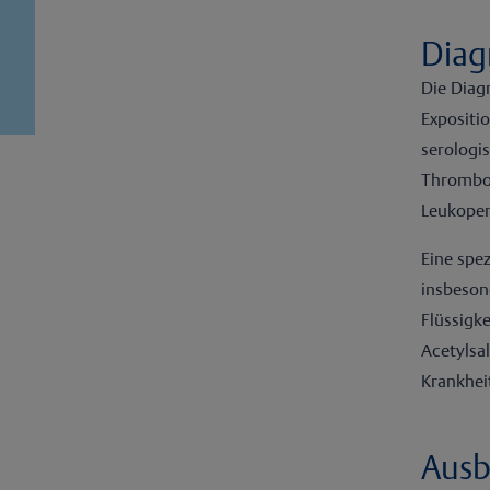
Diag
Die Diag
Expositi
serologi
Thromboz
Leukopen
Eine spez
insbeson
Flüssigk
Acetylsa
Krankhei
Ausb