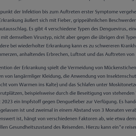
punkt der Infektion bis zum Auftreten erster Symptome vergehen
rkrankung äußert sich mit Fieber, grippeähnlichen Beschwerde
utausschlag. Es gibt 4 verschiedene Typen des Denguevirus, ei
n mit demselben Virustyp, nicht aber gegen die übrigen drei T
dere bei wiederholter Erkrankung kann es zu schwereren Krankh
merzen, anhaltendes Erbrechen, Luftnot und das Auftreten von B
ention der Erkrankung spielt die Vermeidung von Mückenstiche
en von langärmliger Kleidung, die Anwendung von Insektenschut
nicht vom Warmen ins Kalte) und das Schlafen unter Moskitonetze
utplätzen, beispielsweise durch die Beseitigung von stehend
it 2023 ein Impfstoff gegen Denguefieber zur Verfügung. Es hand
ugelassen ist und zweimal in einem Abstand von 3 Monaten verab
nswert ist, hängt von verschiedenen Faktoren ab, wie etwa dem R
ellen Gesundheitszustand des Reisenden. Hierzu kann ein*e reise