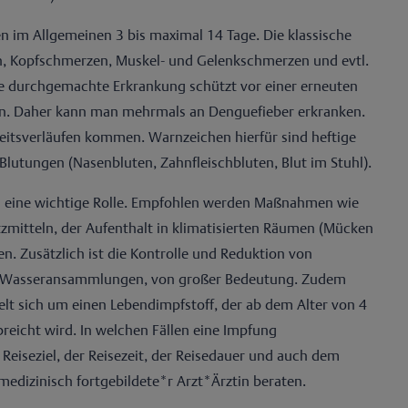
 im Allgemeinen 3 bis maximal 14 Tage. Die klassische
n, Kopfschmerzen, Muskel- und Gelenkschmerzen und evtl.
ne durchgemachte Erkrankung schützt vor einer erneuten
ypen. Daher kann man mehrmals an Denguefieber erkranken.
eitsverläufen kommen. Warnzeichen hierfür sind heftige
lutungen (Nasenbluten, Zahnfleischbluten, Blut im Stuhl).
n eine wichtige Rolle. Empfohlen werden Maßnahmen wie
zmitteln, der Aufenthalt in klimatisierten Räumen (Mücken
n. Zusätzlich ist die Kontrolle und Reduktion von
en Wasseransammlungen, von großer Bedeutung. Zudem
elt sich um einen Lebendimpfstoff, der ab dem Alter von 4
reicht wird. In welchen Fällen eine Impfung
eiseziel, der Reisezeit, der Reisedauer und auch dem
medizinisch fortgebildete*r Arzt*Ärztin beraten.