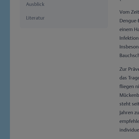
Ausblick
Vom Zeit
Literatur
Dengue-E
einem Ha
Infektio
Insbeson
Bauchsch
Zur Präv
das Trag
fliegen 
Mückenbr
steht se
Jahren z
empfehle
individu