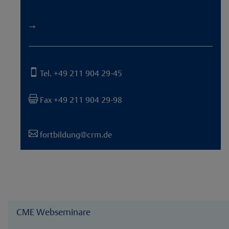
→

Tel. +49 211 904 29-45

Fax +49 211 904 29-98

fortbildung@crm.de
CME Webseminare