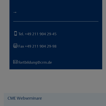
→

Tel. +49 211 904 29-45

Fax +49 211 904 29-98

fortbildung@crm.de
CME Webseminare